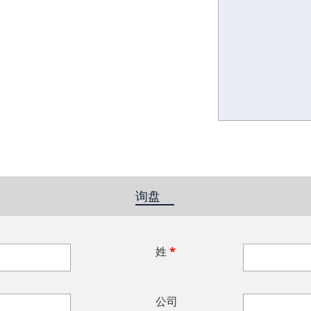
询盘
(active tab)
姓
*
公司